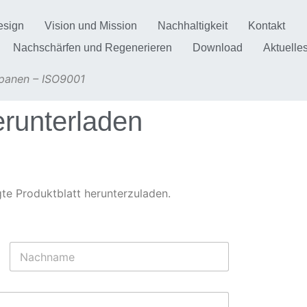
esign
Vision und Mission
Nachhaltigkeit
Kontakt
Nachschärfen und Regenerieren
Download
Aktuelle
anen – ISO9001
erunterladen
gte Produktblatt herunterzuladen.
Nachname