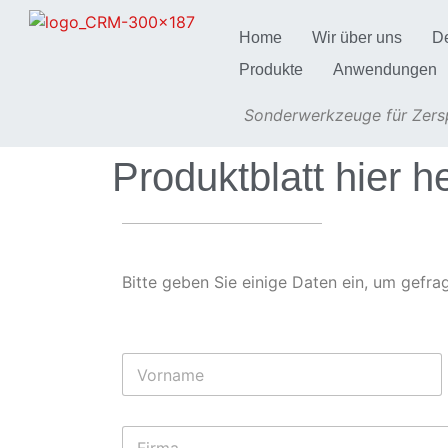
Home
Wir über uns
D
Produkte
Anwendungen
Sonderwerkzeuge für Zersp
Produktblatt hier h
Bitte geben Sie einige Daten ein, um gefra
N
a
m
Vorname
e
F
*