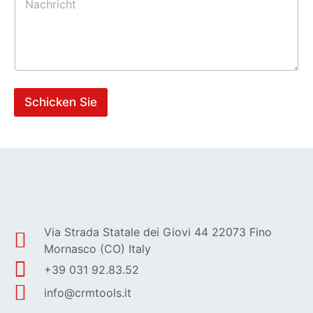
a
*
c
h
r
i
c
h
t
Schicken Sie
*
Via Strada Statale dei Giovi 44 22073 Fino
Mornasco (CO) Italy
+39 031 92.83.52
info@crmtools.it