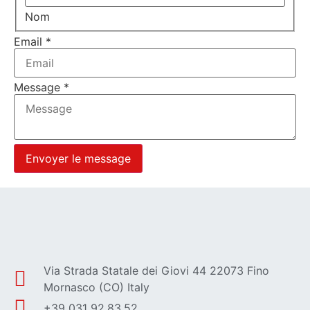
Nom
Email
*
Message
*
Envoyer le message
Via Strada Statale dei Giovi 44 22073 Fino
Mornasco (CO) Italy
+39 031 92.83.52