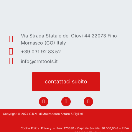
Via Strada Statale dei Giovi 44 22073 Fino
Mornasco (CO) Italy
+39 031 92.83.52
info@crmtools.it
contattaci subito
Copyright © 2024 C.R.M. di Mazzoccato Arturo & Figli srl
Cookie Policy
Privacy
– Rea: 173630 – Capitale Sociale: 36.000,00 € – P.IVA