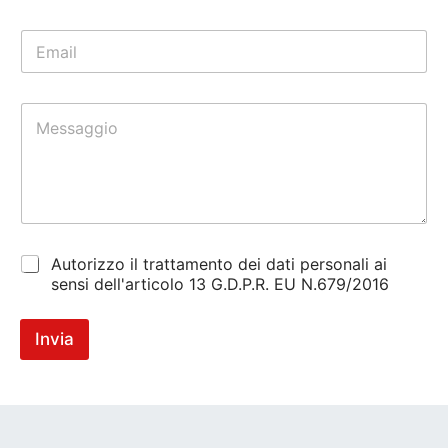
m
Nome
Cognome
e
E
*
m
a
i
M
l
e
*
s
s
a
g
g
i
C
o
Autorizzo il trattamento dei dati personali ai
h
*
sensi dell'articolo 13 G.D.P.R. EU N.679/2016
e
c
k
Invia
b
o
x
*