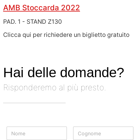
AMB Stoccarda 2022
PAD. 1 - STAND Z130
Clicca
qui
per richiedere un biglietto gratuito
Hai delle domande?
Risponderemo al più presto.
N
o