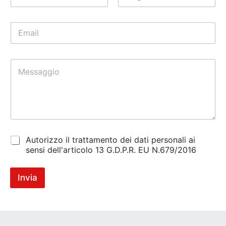
m
Nome
Cognome
e
E
*
m
a
i
M
l
e
*
s
s
a
g
g
i
C
o
Autorizzo il trattamento dei dati personali ai
h
*
sensi dell'articolo 13 G.D.P.R. EU N.679/2016
e
c
k
Invia
b
o
x
*