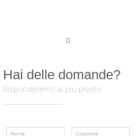
Hai delle domande?
Risponderemo al più presto.
N
o