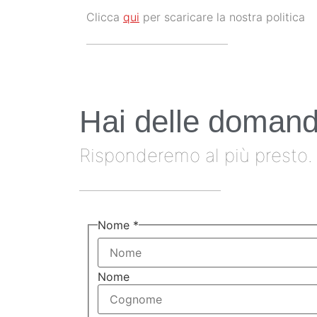
Clicca
qui
per scaricare la nostra politica
Hai delle doman
Risponderemo al più presto.
Nome
*
Nome