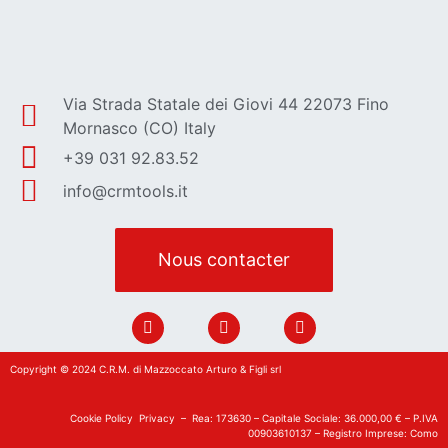
Via Strada Statale dei Giovi 44 22073 Fino
Mornasco (CO) Italy
+39 031 92.83.52
info@crmtools.it
Nous contacter
Copyright © 2024 C.R.M. di Mazzoccato Arturo & Figli srl
Cookie Policy
Privacy
– Rea: 173630 – Capitale Sociale: 36.000,00 € – P.IVA
00903610137 – Registro Imprese: Como