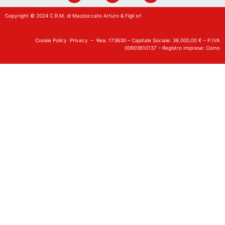
Copyright © 2024 C.R.M. di Mazzoccato Arturo & Figli srl
Cookie Policy
Privacy
– Rea: 173630 – Capitale Sociale: 36.000,00 € – P.IVA
00903610137 – Registro Imprese: Como