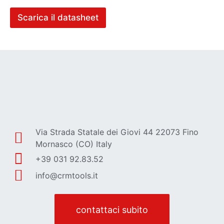
c
t
k
Scarica il datasheet
a
b
d
o
o
x
w
*
n
l
o
a
d
d
a
t
Via Strada Statale dei Giovi 44 22073 Fino
a
s
Mornasco (CO) Italy
h
+39 031 92.83.52
e
e
info@crmtools.it
t
n
.
*
contattaci subito