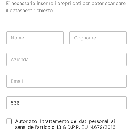
E’ necessario inserire i propri dati per poter scaricare
il datasheet richiesto.
N
o
m
Nome
Cognome
e
A
*
z
i
e
E
n
m
d
a
a
i
*
R
l
i
*
c
h
C
Autorizzo il trattamento dei dati personali ai
i
h
e
sensi dell'articolo 13 G.D.P.R. EU N.679/2016
e
s